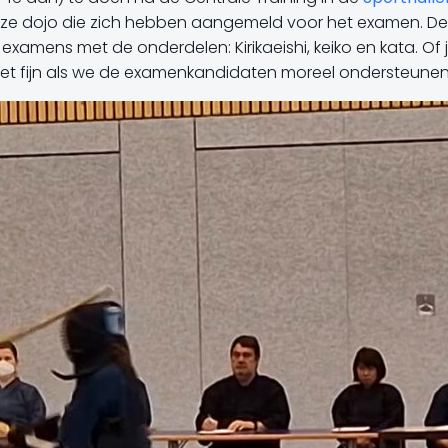
onze dojo die zich hebben aangemeld voor het examen. De C
examens met de onderdelen: Kirikaeishi, keiko en kata. Of
het fijn als we de examenkandidaten moreel ondersteunen