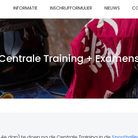
INFORMATIE
INSCHRIJFFORMULIER
NIEUWS
C
Centrale Training + Examen
 4e dan) te doen na de Centrale Training in de
Sporthalle