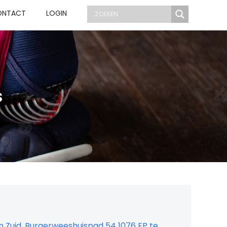
ONTACT
LOGIN
s
n Zuid, Burgerweeshuispad 54 1076 EP te