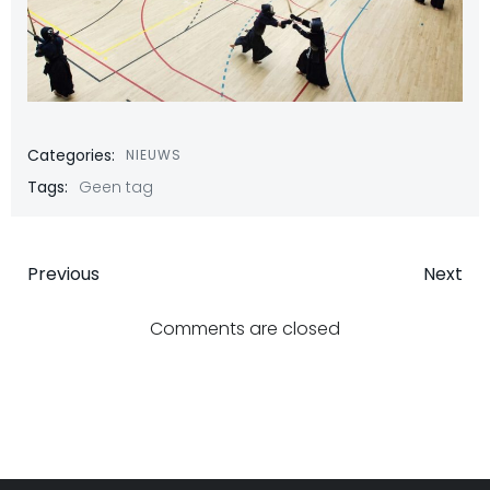
Categories:
NIEUWS
Tags:
Geen tag
Bericht
Bericht
Previous
Next
navigatie
navigatie
Comments are closed