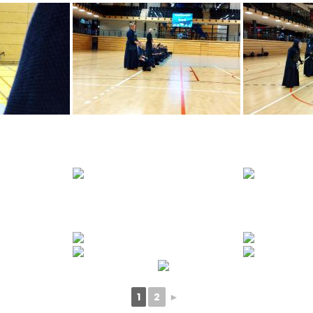
1
2
►