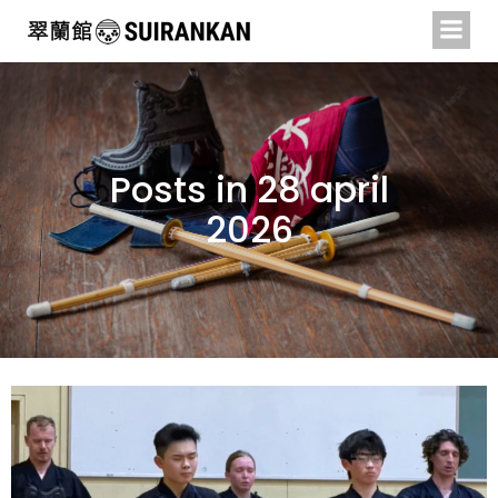
Naar
de
inhoud
springen
Posts in 28 april
2026