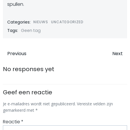
spullen.
Categories:
NIEUWS
UNCATEGORIZED
Tags:
Geen tag
Bericht
Bericht
Previous
Next
navigatie
navigatie
No responses yet
Geef een reactie
Je e-mailadres wordt niet gepubliceerd.
Vereiste velden zijn
gemarkeerd met
*
Reactie
*