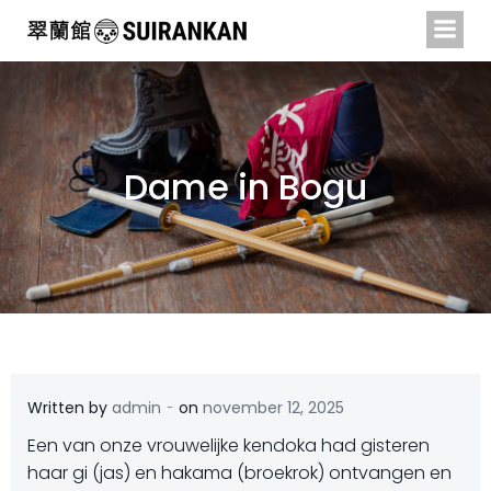
Naar
de
inhoud
springen
Dame in Bogu
-
Written by
admin
on
november 12, 2025
Een van onze vrouwelijke kendoka had gisteren
haar gi (jas) en hakama (broekrok) ontvangen en