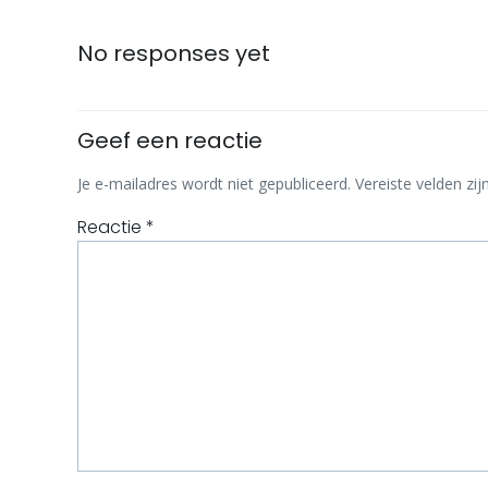
Bericht
navigatie
No responses yet
Geef een reactie
Je e-mailadres wordt niet gepubliceerd.
Vereiste velden z
Reactie
*