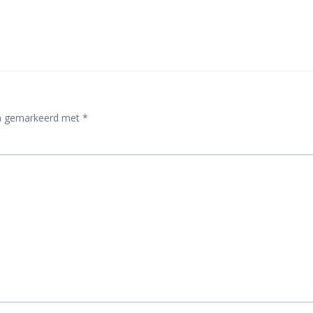
Bericht
navigatie
ijn gemarkeerd met
*