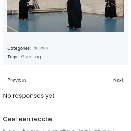
Categories:
NIEUWS
Tags:
Geen tag
Bericht
Bericht
Previous
Next
navigatie
navigatie
No responses yet
Geef een reactie
Je e-mailadres wordt niet gepubliceerd.
Vereiste velden zijn